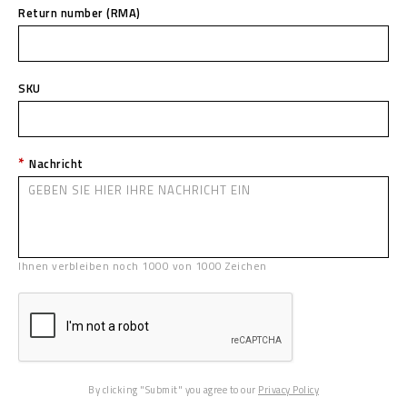
Return number (RMA)
SKU
Nachricht
Ihnen verbleiben noch
1000
von
1000
Zeichen
By clicking "Submit" you agree to our
Privacy Policy