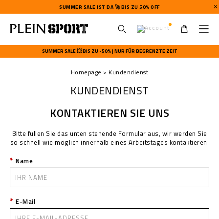
SUMMER SALE IST DA 🚀 BIS ZU 50% OFF
U
s
SUMMER SALE 💥 BIS ZU -50% | NUR FÜR BEGRENZTE ZEIT
e
r
Homepage
Kundendienst
m
e
KUNDENDIENST
n
u
KONTAKTIEREN SIE UNS
Bitte füllen Sie das unten stehende Formular aus, wir werden Sie
so schnell wie möglich innerhalb eines Arbeitstages kontaktieren.
Name
E-Mail