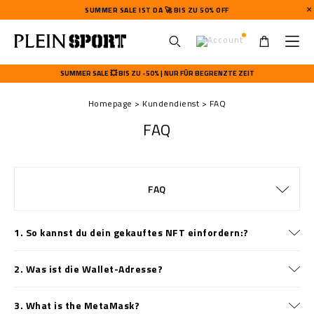
SUMMER SALE IST DA 🚀 BIS ZU 50% OFF
U
s
SUMMER SALE 💥 BIS ZU -50% | NUR FÜR BEGRENZTE ZEIT
e
r
Homepage
Kundendienst
FAQ
m
e
FAQ
n
u
ALLGEMEINE GESCHÄFTSBEDINGUNGEN
LIEFERUNG UND RÜCKSENDUNG
DATENSCHUTZBESTIMMUNGEN
GRÖSSENTABELLE
ZAHLUNGSARTEN
BESTELLUNGEN
IMPRESSUM
LIEFERUNG
STOP FAKE
KONTAKT
FAQ
WATCHES WARRANTY
COOKIE POLICY
LIEFERUNG
1. So kannst du dein gekauftes NFT einfordern:?
2. Was ist die Wallet-Adresse?
3. What is the MetaMask?