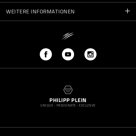
Schreib uns
WEITERE INFORMATIONEN
Lieferung
+49 91196953158
Größentabelle
Shops finden
vip@pleinsport.com
F.A.Q.
Stop Fakes
PHILIPP PLEIN
UNIQUE - PASSIONATE - EXCLUSIVE