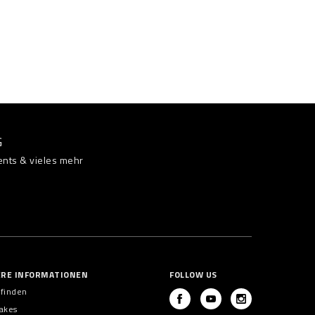
G
ents & vieles mehr
ERE INFORMATIONEN
FOLLOW US
 finden
akes