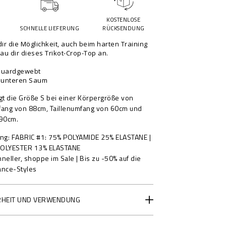
KOSTENLOSE
G
SCHNELLE LIEFERUNG
RÜCKSENDUNG
 dir die Möglichkeit, auch beim harten Training
au dir dieses Trikot-Crop-Top an.
cquardgewebt
 unteren Saum
gt die Größe S bei einer Körpergröße von
ang von 88cm, Taillenumfang von 60cm und
 90cm.
ng
FABRIC #1: 75% POLYAMIDE 25% ELASTANE |
 POLYESTER 13% ELASTANE
eller, shoppe im Sale | Bis zu -50% auf die
ance-Styles
RHEIT UND VERWENDUNG