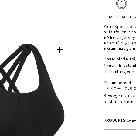
t
t
a
o
n
p
CRYPTO ZAHLUN
k
t
-
Plein Sport gibt
i
t
aufzufallen. Sch
o
● Stretch-Jersey
o
n
● Schriftzug ja
p
s
● Gummizug am
-
b
Unser Model trä
r
178cm, Brustumf
a
Hüftumfang von
/
Zusammensetzu
F
LINING #1: 87%
A
Bewege dich schn
E
besten Perform
C
-
W
PRODUKTSICHE
J
U
0